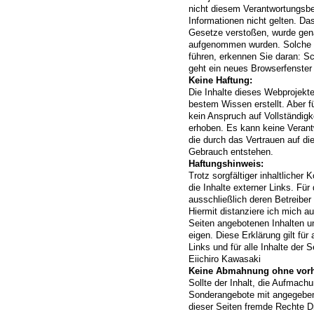
nicht diesem Verantwortungsber
Informationen nicht gelten. Da
Gesetze verstoßen, wurde genau
aufgenommen wurden. Solche L
führen, erkennen Sie daran: S
geht ein neues Browserfenster 
Keine Haftung:
Die Inhalte dieses Webprojekte
bestem Wissen erstellt. Aber f
kein Anspruch auf Vollständigkei
erhoben. Es kann keine Veran
die durch das Vertrauen auf di
Gebrauch entstehen.
Haftungshinweis:
Trotz sorgfältiger inhaltlicher
die Inhalte externer Links. Für 
ausschließlich deren Betreiber 
Hiermit distanziere ich mich au
Seiten angebotenen Inhalten un
eigen. Diese Erklärung gilt für
Links und für alle Inhalte der 
Eiichiro Kawasaki
Keine Abmahnung ohne vorh
Sollte der Inhalt, die Aufmachu
Sonderangebote mit angegeben
dieser Seiten fremde Rechte D