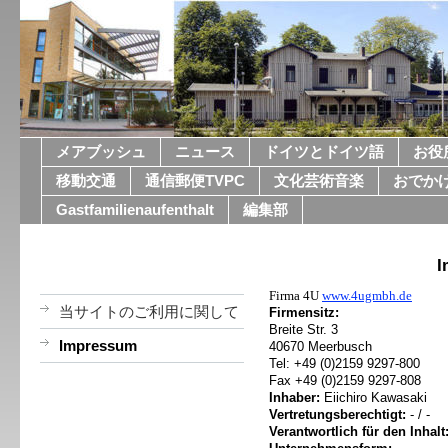
メアブッシュ
ニュース
ドイツとドイツ語
お役
移動交通
通信郵便TVPC
文化芸術音楽
おでか
Gastfamilienaufenthalt
編集部
I
Firma 4U
www.4ugmbh.de
当サイトのご利用に関して
Firmensitz:
Breite Str. 3
Impressum
40670 Meerbusch
Tel: +49 (0)2159 9297-800
Fax +49 (0)2159 9297-808
Inhaber:
Eiichiro Kawasaki
Vertretungsberechtigt:
- / -
Verantwortlich für den Inhalt