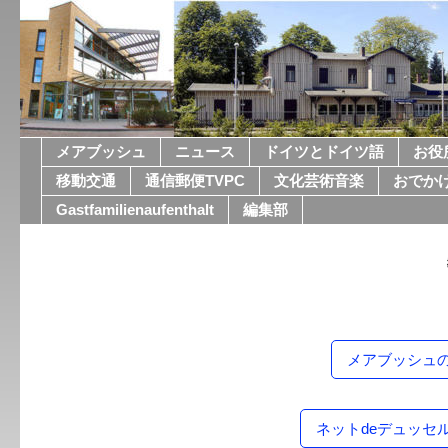
メアブッシュ
ニュース
ドイツとドイツ語
お役
移動交通
通信郵便TVPC
文化芸術音楽
おでか
Gastfamilienaufenthalt
編集部
メアブッシュ
ネットdeデュッセ