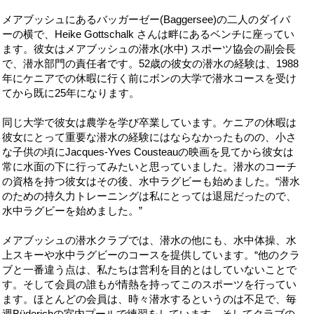
メアブッシュにあるバッガーゼー
(Baggersee)の
二人のダイバ
ーの横で、
Heike Gottschalk
さんは畔にあるベンチに座ってい
ます。彼女はメアブッシュの潜水
(
水中
)
スポーツ協会の副会長
で、潜水部門の責任者です。
52
歳の彼女の潜水の経験は、
1988
年にケニアでの休暇に行く前にボンの大学で潜水コースを受け
てから既に
25
年になります。
同じ大学で彼女は農学を学び卒業しています。ケニアの休暇は
彼女にとって重要な潜水の経験にはならなかったものの、小さ
な子供の頃に
Jacques-Yves Cousteau
の映画を見てから彼女は
常に水面の下に行ってみたいと思っていました。潜水のコーチ
の資格を持つ彼女はその後、水中ラグビーも始めました。“潜水
のための持久力トレーニングは私にとっては退屈だったので、
水中ラグビーを始めました。”
メアブッシュの潜水クラブでは、潜水の他にも、水中体操、水
上スキーや水中ラグビーのコースを提供しています。“他のクラ
ブと一番違う点は、私たちは営利を目的とはしていないことで
す。そして会員の誰もが情熱を持ってこのスポーツを行ってい
ます。ほとんどの会員は、時々潜水するというのは不足で、毎
週
Büderich
の室内プールで練習をしています。そしてクラブの