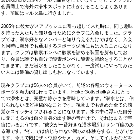
会員同士で海外の潜水スポットに出かけることもよくありま
す。前回はマルタ島に行きました。
2005
年に彼女がメアブッシュに引っ越して来た時に、同じ趣味
を持った人たちと知り合うためにクラブに入会しました。クラ
ブでは、潜水好きなメンバーと知り合えるだけではなく、入会
と同時に海外でも通用するスポーツ保険にもは入ることになり
ます。クラブは酸素ボンベに酸素を詰める装置を所有してお
り、会員は誰でも自分で酸素ボンベに酸素を補給をすることが
できます。まだ潜水をしたことがなく、一度試しにやってみた
い人には装備の貸し出しもおこなっています。
現在クラブには
56
人の会員がいて、前述の各種の
ウォータース
ポーツ
を精力的に行っています。
Heike Gottschalk
さんにとっ
ての潜水とは、完璧な静かさを意味しています。“潜水とは、信
じられないほど神秘的なことです。視覚までも含めた全ての感
覚がスイッチオフされることになります。水の中に浮いた自分
に聞こえるのは自分自身の出す泡の音だけで、それはまるで宇
宙にいるようです。”彼女が一番好きな潜水場所はサンゴ礁のあ
る海です。“そこでは信じられない潜水の体験をすることができ
ます。今まで既にザトウ鯨やサメ、カメ、そしてイルカなどを