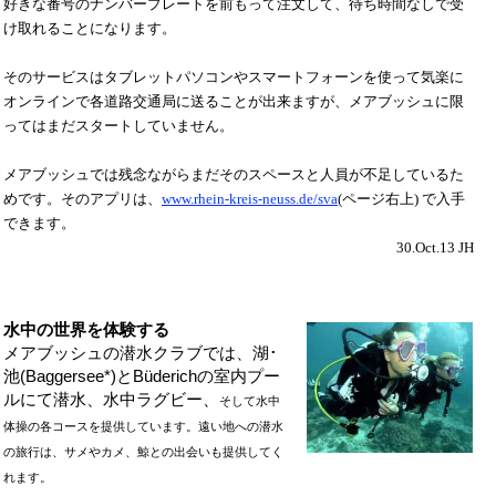
好きな番号のナンバープレートを前もって注文して、待ち時間なしで受
け取れることになります。
そのサービスはタブレットパソコンやスマートフォーンを使って気楽に
オンラインで各道路交通局に送ることが出来ますが、メアブッシュに限
ってはまだスタートしていません。
メアブッシュでは残念ながらまだそのスペースと人員が不足しているた
めです。そのアプリは、
www.rhein-kreis-neuss.de/sva
(ページ右上)
で入手
できます。
30.Oct.13 JH
水中の世界を体験する
メアブッシュの潜水クラブでは、湖･
池(Baggersee*)と
Büderich
の室内プー
ルにて潜水、水中ラグビー、
そして水中
体操の各コースを提供しています。遠い地への潜水
の旅行は、サメやカメ、鯨との出会いも提供してく
れます。