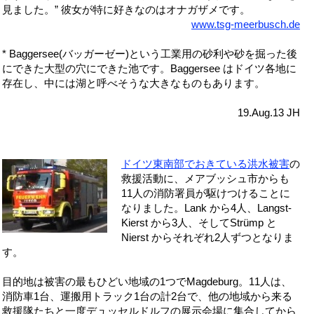
見ました。” 彼女が特に好きなのはオナガザメです。
www.tsg-meerbusch.de
*
Baggersee(バッガーゼー)という工業用の砂利や砂を掘った後
にできた大型の穴にできた池です。Baggersee はドイツ各地に
存在し、中には湖と呼べそうな大きなものもあります。
19.Aug.13 JH
ドイツ東南部でおきている洪水被害
の
救援活動に、メアブッシュ市からも
11人の消防署員が駆けつけることに
なりました。Lank から4人、Langst-
Kierst から3人、そしてStrümp と
Nierst からそれぞれ2人ずつとなりま
す。
目的地は被害の最もひどい地域の1つでMagdeburg。11人は、
消防車1台、運搬用トラック1台の計2台で、他の地域から来る
救援隊たちと一度デュッセルドルフの展示会場に集合してから