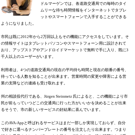
ドルマーゲンでは、各道路交通局での毎時のタイ
ムリーな待ち時間情報をインターネットでタブレ
ットやスマートフォーンで入手することができる
ようになりました。
市民は既に
2012
年から
2
万回以上もその機能にアクセスをしています。そ
の情報サイトはタブレットパソコンやスマートフォーン用に設計されて
おり、アップストアやアンドロイドマーケットで無料で手に入り、既に
3
千人以上のユーザーがいます。
利用者は、
4
つの道路交通局の現在の平均待ち時間と現在の順番の番号、
待っている人数を知ることが出来ます。営業時間の変更や障害による営
業の支障などの連絡も受け取れます。
州の相談役代行である、
Jürgen Steinmetz
氏によると、この機能により市
民が前もっていつどこの交通局に行った方がいいかを決めることが出来
るそうで、市の新しいサービスの好結果に喜んでいます。
この
AVA-App
と呼ばれるサービスはまだ一部しか実現しておらず、自分
で好きに選べるナンバープレートの番号を注文したり出来ます。つまり