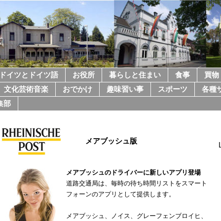
ドイツとドイツ語
お役所
暮らしと住まい
食事
買物
文化芸術音楽
おでかけ
趣味習い事
スポーツ
各種
集部
メアブッシュ版
メアブッシュのドライバーに新しいアプリ登場
道路交通局は、毎時の待ち時間リストをスマート
フォーンのアプリとして提供します。
メアブッシュ、ノイス、グレーフェンブロイヒ、